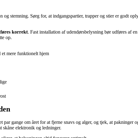
 og stemning. Sørg for, at indgangspartier, trapper og stier er godt opl
dføres korrekt
. Fast installation af udendørsbelysning bør udføres af en 
tte op.
l et mere funktionelt hjem
lige
ost
iden
t par gange om året for at fjerne snavs og alger, og tjek, at pakninger o
t skåne elektronik og ledninger.