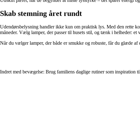
Udskift pærer, når de begynder at miste lysstyrke – det sparer energi og 
Skab stemning året rundt
Udendørsbelysning handler ikke kun om praktisk lys. Med den rette ko
måneder. Vælg lamper, der passer til husets stil, og tænk i helheder: et
Når du vælger lamper, der både er smukke og robuste, får du glæde af 
Indret med bevægelse: Brug familiens daglige rutiner som inspiration ti