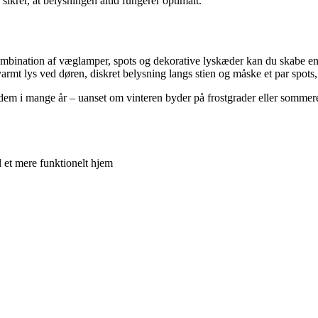
sikrer, at belysningen altid fungerer optimalt.
mbination af væglamper, spots og dekorative lyskæder kan du skabe en 
 varmt lys ved døren, diskret belysning langs stien og måske et par spots
dem i mange år – uanset om vinteren byder på frostgrader eller sommer
l et mere funktionelt hjem