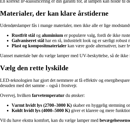
En korrekt IP-klassificering er din garanti for, at lampen kan holde til d
Materialer, der kan klare årstiderne
Udendørslamper fås i mange materialer, men ikke alle er lige modstand
Rustfrit stål
og
aluminium
er populære valg, fordi de ikke rust
Galvaniseret stål
har en rå, industrielt look og er særligt robust
Plast og kompositmaterialer
kan være gode alternativer, især hv
Uanset materiale bør du vælge lamper med UV-beskyttelse, så de ikke fal
Vælg den rette lyskilde
LED-teknologien har gjort det nemmere at få effektiv og energibespare
desuden med det samme – også i frostvejr.
Overvej, hvilken
farvetemperatur
du ønsker:
Varmt hvidt lys (2700–3000 K)
skaber en hyggelig stemning om
Koldt hvidt lys (4000–5000 K)
giver et klarere og mere funktione
Vil du have ekstra komfort, kan du vælge lamper med
bevægelsessens