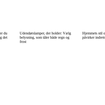
er du
Udendørslamper, der holder: Vælg
Hjemmets stil 
g det
belysning, som tåler både regn og
påvirker indret
frost