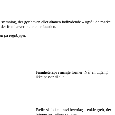
stemning, der gør haven eller altanen indbydende – også i de mørke
, der fremhæver træer eller facaden.
en på regnbyger.
Familieterapi i mange former: Når én tilgang
ikke passer til alle
Fællesskab i en travl hverdag – enkle greb, der
bringer jer tættere sammen