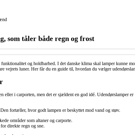
ænd
, som tåler både regn og frost
nktionalitet og holdbarhed. I det danske klima skal lamper kunne modst
klare vejrets luner. Her får du en guide til, hvordan du vælger udendørsla
r
n eller i carporten, men det er sjældent en god idé. Udendørslamper er 
 Den fortæller, hvor godt lampen er beskyttet mod vand og støv.
kkede områder som altaner og carporte.
 for direkte regn og sne.