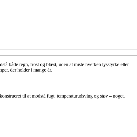
å både regn, frost og blæst, uden at miste hverken lysstyrke eller
mper, der holder i mange år.
konstrueret til at modstå fugt, temperaturudsving og støv – noget,