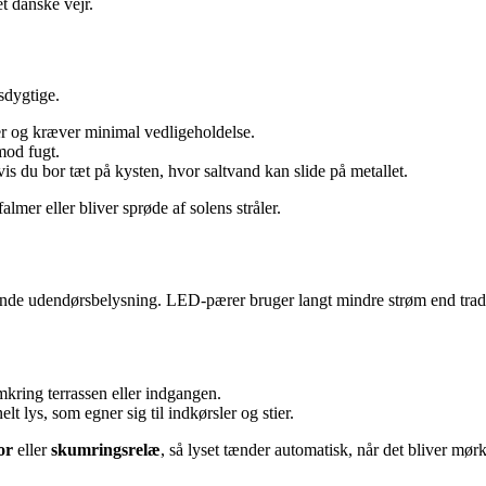
et danske vejr.
sdygtige.
er og kræver minimal vedligeholdelse.
 mod fugt.
is du bor tæt på kysten, hvor saltvand kan slide på metallet.
mer eller bliver sprøde af solens stråler.
nde udendørsbelysning. LED-pærer bruger langt mindre strøm end tradit
kring terrassen eller indgangen.
lt lys, som egner sig til indkørsler og stier.
or
eller
skumringsrelæ
, så lyset tænder automatisk, når det bliver mør