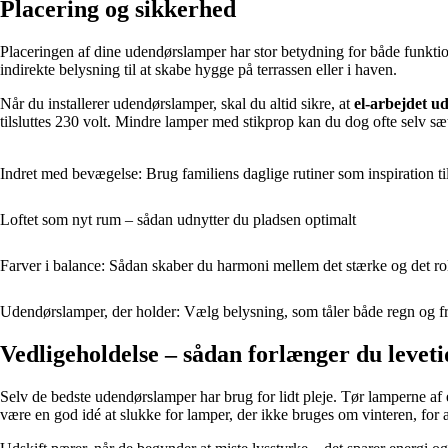
Placering og sikkerhed
Placeringen af dine udendørslamper har stor betydning for både funktion
indirekte belysning til at skabe hygge på terrassen eller i haven.
Når du installerer udendørslamper, skal du altid sikre, at
el-arbejdet u
tilsluttes 230 volt. Mindre lamper med stikprop kan du dog ofte selv sæ
Indret med bevægelse: Brug familiens daglige rutiner som inspiration ti
Loftet som nyt rum – sådan udnytter du pladsen optimalt
Farver i balance: Sådan skaber du harmoni mellem det stærke og det ro
Udendørslamper, der holder: Vælg belysning, som tåler både regn og fr
Vedligeholdelse – sådan forlænger du levet
Selv de bedste udendørslamper har brug for lidt pleje. Tør lamperne af e
være en god idé at slukke for lamper, der ikke bruges om vinteren, for a