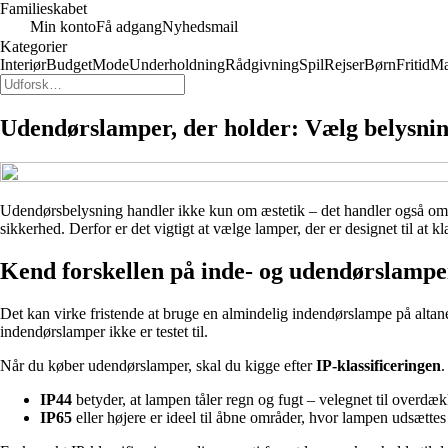
Familieskabet
Min konto
Få adgang
Nyhedsmail
Kategorier
Interiør
Budget
Mode
Underholdning
Rådgivning
Spil
Rejser
Børn
Fritid
M
Udendørslamper, der holder: Vælg belysning
Udendørsbelysning handler ikke kun om æstetik – det handler også om fu
sikkerhed. Derfor er det vigtigt at vælge lamper, der er designet til at 
Kend forskellen på inde- og udendørslampe
Det kan virke fristende at bruge en almindelig indendørslampe på altane
indendørslamper ikke er testet til.
Når du køber udendørslamper, skal du kigge efter
IP-klassificeringen
.
IP44
betyder, at lampen tåler regn og fugt – velegnet til overdæ
IP65
eller højere er ideel til åbne områder, hvor lampen udsættes