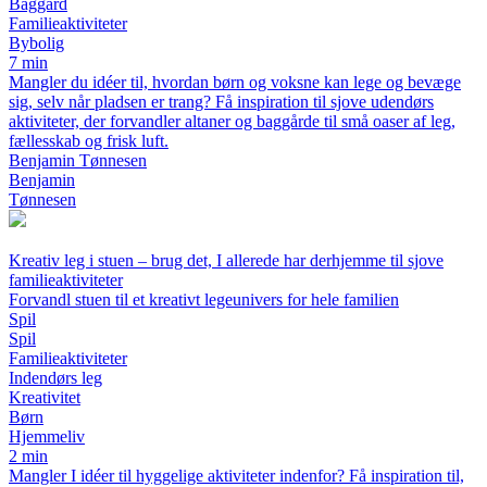
Baggård
Familieaktiviteter
Bybolig
7 min
Mangler du idéer til, hvordan børn og voksne kan lege og bevæge
sig, selv når pladsen er trang? Få inspiration til sjove udendørs
aktiviteter, der forvandler altaner og baggårde til små oaser af leg,
fællesskab og frisk luft.
Benjamin Tønnesen
Benjamin
Tønnesen
Kreativ leg i stuen – brug det, I allerede har derhjemme til sjove
familieaktiviteter
Forvandl stuen til et kreativt legeunivers for hele familien
Spil
Spil
Familieaktiviteter
Indendørs leg
Kreativitet
Børn
Hjemmeliv
2 min
Mangler I idéer til hyggelige aktiviteter indenfor? Få inspiration til,