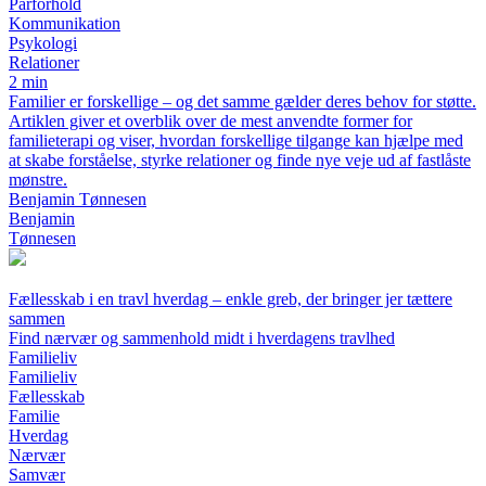
Parforhold
Kommunikation
Psykologi
Relationer
2 min
Familier er forskellige – og det samme gælder deres behov for støtte.
Artiklen giver et overblik over de mest anvendte former for
familieterapi og viser, hvordan forskellige tilgange kan hjælpe med
at skabe forståelse, styrke relationer og finde nye veje ud af fastlåste
mønstre.
Benjamin Tønnesen
Benjamin
Tønnesen
Fællesskab i en travl hverdag – enkle greb, der bringer jer tættere
sammen
Find nærvær og sammenhold midt i hverdagens travlhed
Familieliv
Familieliv
Fællesskab
Familie
Hverdag
Nærvær
Samvær