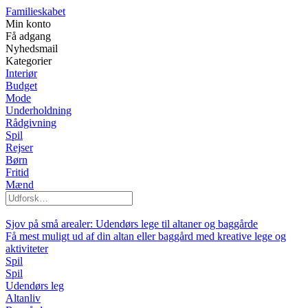
Familieskabet
Min konto
Få adgang
Nyhedsmail
Kategorier
Interiør
Budget
Mode
Underholdning
Rådgivning
Spil
Rejser
Børn
Fritid
Mænd
Sjov på små arealer: Udendørs lege til altaner og baggårde
Få mest muligt ud af din altan eller baggård med kreative lege og
aktiviteter
Spil
Spil
Udendørs leg
Altanliv