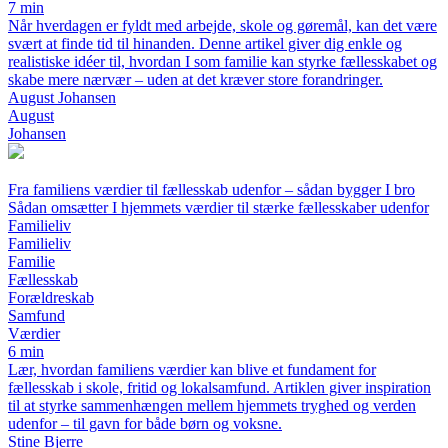
7 min
Når hverdagen er fyldt med arbejde, skole og gøremål, kan det være
svært at finde tid til hinanden. Denne artikel giver dig enkle og
realistiske idéer til, hvordan I som familie kan styrke fællesskabet og
skabe mere nærvær – uden at det kræver store forandringer.
August Johansen
August
Johansen
Fra familiens værdier til fællesskab udenfor – sådan bygger I bro
Sådan omsætter I hjemmets værdier til stærke fællesskaber udenfor
Familieliv
Familieliv
Familie
Fællesskab
Forældreskab
Samfund
Værdier
6 min
Lær, hvordan familiens værdier kan blive et fundament for
fællesskab i skole, fritid og lokalsamfund. Artiklen giver inspiration
til at styrke sammenhængen mellem hjemmets tryghed og verden
udenfor – til gavn for både børn og voksne.
Stine Bjerre