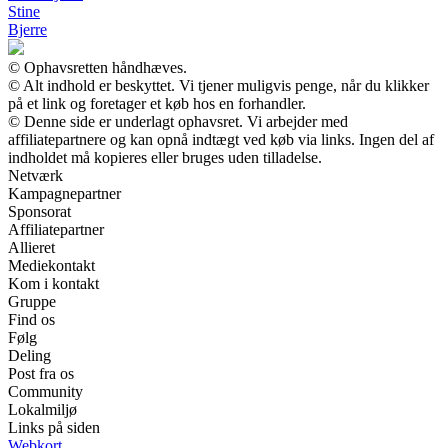
Stine
Bjerre
© Ophavsretten håndhæves.
© Alt indhold er beskyttet. Vi tjener muligvis penge, når du klikker
på et link og foretager et køb hos en forhandler.
© Denne side er underlagt ophavsret. Vi arbejder med
affiliatepartnere og kan opnå indtægt ved køb via links. Ingen del af
indholdet må kopieres eller bruges uden tilladelse.
Netværk
Kampagnepartner
Sponsorat
Affiliatepartner
Allieret
Mediekontakt
Kom i kontakt
Gruppe
Find os
Følg
Deling
Post fra os
Community
Lokalmiljø
Links på siden
Webkort