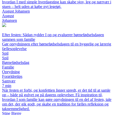
hvordan I med simple hverdagsting kan skabe sjov, leg og nærvær i
stuen – helt uden at købe nyt legetøj.
August Johansen
August
Johansen
Efter festen: Sådan rydder I op og evaluerer børnefødselsdagen
sammen som familie
Gør oprydningen efter børnefødselsdagen til en hyggelig og lærerig
fællesoplevelse
Spil
Spil
Børnefødselsdag
Familie
Oprydning
Forældretips
Samvær
7 min
Når festen er forbi, og konfettien ligger spredt, er det tid til at samle
op – både på gulvet og på dagens oplevelser. Få inspiration til,
hvordan I som familie kan gøre oprydningen til en del af festen, tale
om det, der gik godt, og skabe en tradition for fælles refleksion og
taknemmelighed.
Stine Bjerre