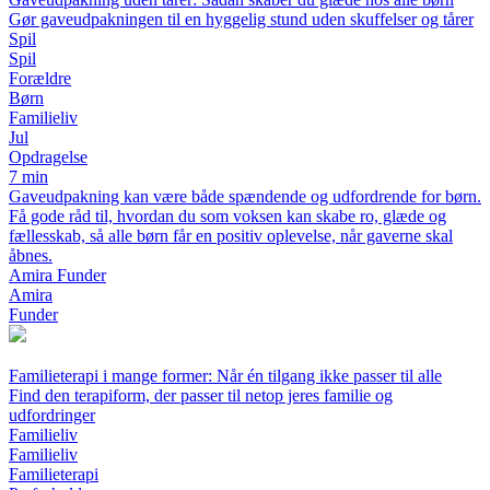
Gør gaveudpakningen til en hyggelig stund uden skuffelser og tårer
Spil
Spil
Forældre
Børn
Familieliv
Jul
Opdragelse
7 min
Gaveudpakning kan være både spændende og udfordrende for børn.
Få gode råd til, hvordan du som voksen kan skabe ro, glæde og
fællesskab, så alle børn får en positiv oplevelse, når gaverne skal
åbnes.
Amira Funder
Amira
Funder
Familieterapi i mange former: Når én tilgang ikke passer til alle
Find den terapiform, der passer til netop jeres familie og
udfordringer
Familieliv
Familieliv
Familieterapi