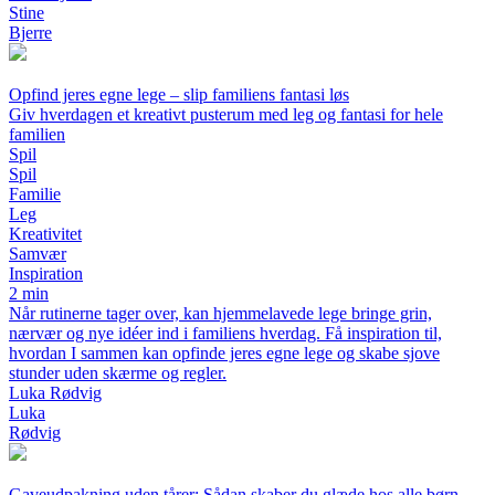
Stine
Bjerre
Opfind jeres egne lege – slip familiens fantasi løs
Giv hverdagen et kreativt pusterum med leg og fantasi for hele
familien
Spil
Spil
Familie
Leg
Kreativitet
Samvær
Inspiration
2 min
Når rutinerne tager over, kan hjemmelavede lege bringe grin,
nærvær og nye idéer ind i familiens hverdag. Få inspiration til,
hvordan I sammen kan opfinde jeres egne lege og skabe sjove
stunder uden skærme og regler.
Luka Rødvig
Luka
Rødvig
Gaveudpakning uden tårer: Sådan skaber du glæde hos alle børn