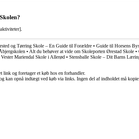
k Skolen?
ktiviteter].
rsted og Tørring Skole – En Guide til Forældre
•
Guide til Horsens Bys
 Åbjergskolen
•
Alt du behøver at vide om Skoleporten Ørestad Skole
•
 Vester Mariendal Skole i Allerød
•
Stensballe Skole – Dit Barns Lærin
t link og foretager et køb hos en forhandler.
og kan opnå indtægt ved køb via links. Ingen del af indholdet må kopiere