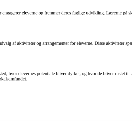
n
engagerer eleverne og fremmer deres faglige udvikling. Lærerne på sko
lg af aktiviteter og arrangementer for eleverne. Disse aktiviteter spæn
ed, hvor elevernes potentiale bliver dyrket, og hvor de bliver rustet til
lokalsamfundet.