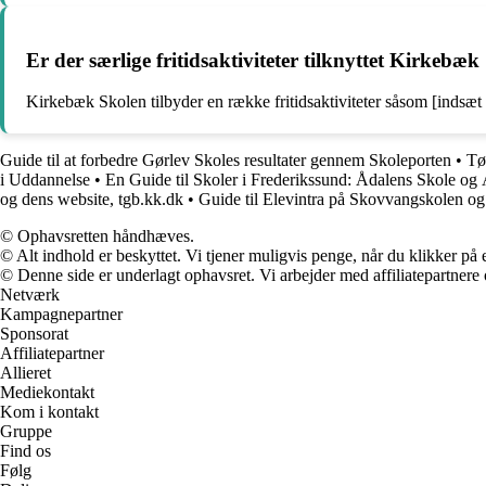
Er der særlige fritidsaktiviteter tilknyttet Kirkebæ
Kirkebæk Skolen tilbyder en række fritidsaktiviteter såsom [indsæt a
Guide til at forbedre Gørlev Skoles resultater gennem Skoleporten
•
Tø
i Uddannelse
•
En Guide til Skoler i Frederikssund: Ådalens Skole og
og dens website, tgb.kk.dk
•
Guide til Elevintra på Skovvangskolen og
© Ophavsretten håndhæves.
© Alt indhold er beskyttet. Vi tjener muligvis penge, når du klikker på e
© Denne side er underlagt ophavsret. Vi arbejder med affiliatepartnere 
Netværk
Kampagnepartner
Sponsorat
Affiliatepartner
Allieret
Mediekontakt
Kom i kontakt
Gruppe
Find os
Følg