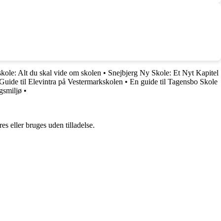
kole: Alt du skal vide om skolen
•
Snejbjerg Ny Skole: Et Nyt Kapitel
Guide til Elevintra på Vestermarkskolen
•
En guide til Tagensbo Skole
gsmiljø
•
s eller bruges uden tilladelse.