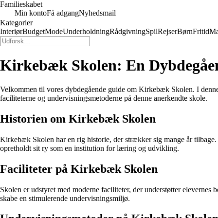
Familieskabet
Min konto
Få adgang
Nyhedsmail
Kategorier
Interiør
Budget
Mode
Underholdning
Rådgivning
Spil
Rejser
Børn
Fritid
M
Kirkebæk Skolen: En Dybdegåe
Velkommen til vores dybdegående guide om Kirkebæk Skolen. I denne art
faciliteterne og undervisningsmetoderne på denne anerkendte skole.
Historien om Kirkebæk Skolen
Kirkebæk Skolen har en rig historie, der strækker sig mange år tilbage
opretholdt sit ry som en institution for læring og udvikling.
Faciliteter på Kirkebæk Skolen
Skolen er udstyret med moderne faciliteter, der understøtter elevernes be
skabe en stimulerende undervisningsmiljø.