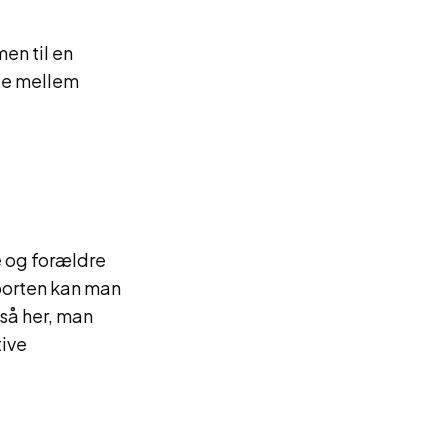
en til en
jde mellem
e og forældre
porten kan man
gså her, man
tive