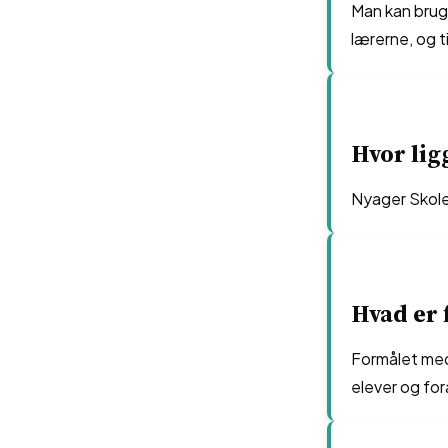
Man kan bruge
lærerne, og t
Hvor lig
Nyager Skole
Hvad er 
Formålet med
elever og fo