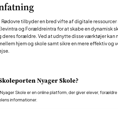
fatning
 Rødovre tilbyder en bred vifte af digitale ressource
levintra og Forældreintra for at skabe en dynamisk 
g deres forældre. Ved at udnytte disse værktøjer kan
ellem hjem og skole samt sikre en mere effektiv og v
jse.
Skoleporten Nyager Skole?
yager Skole er en online platform, der giver elever, forældre
olens informationer.