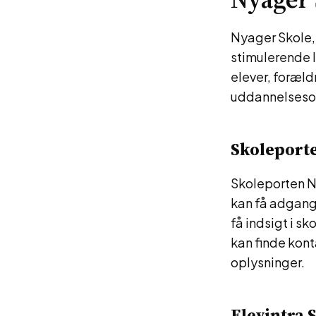
Nyager Skole,
stimulerende 
elever, forældr
uddannelseso
Skoleport
Skoleporten Ny
kan få adgang
få indsigt i s
kan finde kont
oplysninger.
Elevintra 