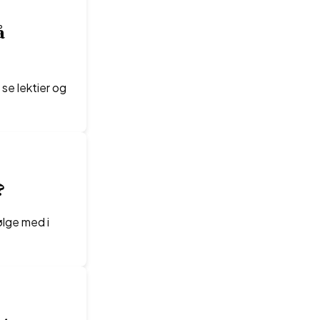
å
se lektier og
?
ølge med i