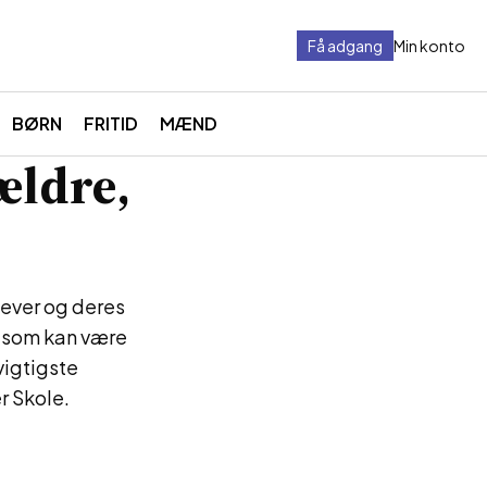
Få adgang
Min konto
BØRN
FRITID
MÆND
ældre,
lever og deres
, som kan være
vigtigste
r Skole.