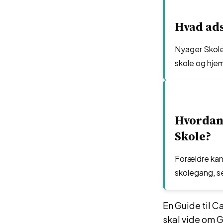
Hvad ads
Nyager Skole 
skole og hje
Hvordan
Skole?
Forældre kan
skolegang, se
En Guide til 
skal vide om 