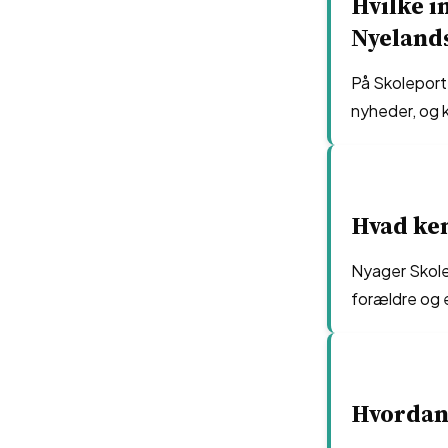
Hvilke i
Nyeland
På Skoleport
nyheder, og 
Hvad ke
Nyager Skole 
forældre og 
Hvordan