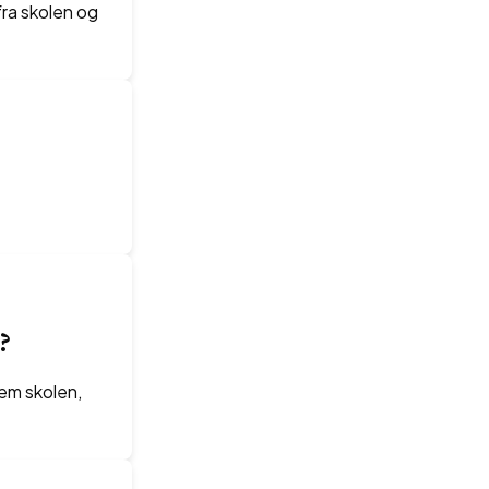
fra skolen og
?
em skolen,