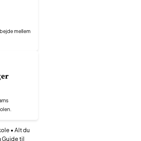
arbejde mellem
ger
arns
olen.
kole
•
Alt du
 Guide til