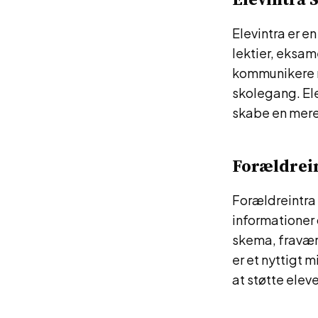
Elevintra er e
lektier, eksam
kommunikere m
skolegang. Ele
skabe en mere
Forældrein
Forældreintra 
informationer
skema, fravær
er et nyttigt 
at støtte elev