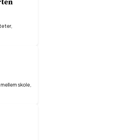
rten
teter,
 mellem skole,