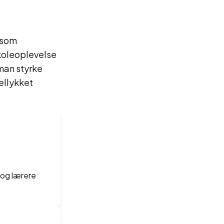
r som
skoleoplevelse
 man styrke
ellykket
 og lærere