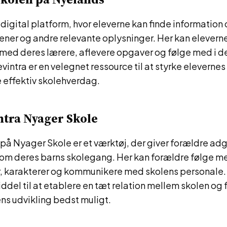
n digital platform, hvor eleverne kan finde informatio
ener og andre relevante oplysninger. Her kan elevern
ed deres lærere, aflevere opgaver og følge med i d
vintra er en velegnet ressource til at styrke elevernes
 effektiv skolehverdag.
tra Nyager Skole
på Nyager Skole er et værktøj, der giver forældre adg
 om deres barns skolegang. Her kan forældre følge me
, karakterer og kommunikere med skolens personale.
middel til at etablere en tæt relation mellem skolen og
ens udvikling bedst muligt.