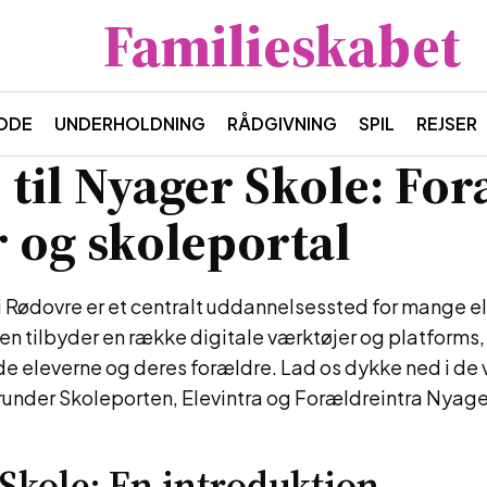
Familieskabet
ODE
UNDERHOLDNING
RÅDGIVNING
SPIL
REJSER
 til Nyager Skole: For
r og skoleportal
i Rødovre er et centralt uddannelsessted for mange e
en tilbyder en række digitale værktøjer og platforms
åde eleverne og deres forældre. Lad os dykke ned i de 
runder Skoleporten, Elevintra og Forældreintra Nyage
Skole: En introduktion