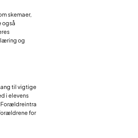
n om skemaer,
e også
eres
 læring og
ang til vigtige
d i elevens
 Forældreintra
 forældrene for