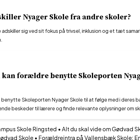
killer Nyager Skole fra andre skoler?
adskiller sig ved sit fokus på trivsel, inklusion og et tæt sam
m.
 kan forældre benytte Skoleporten Nya
 benytte Skoleporten Nyager Skole til at følge med i deres b
nde beskeder til lærere og finde relevante oplysninger om sk
Campus Skole Ringsted
•
Alt du skal vide om Gødvad S
Gødvad Skole
•
Forældreintra på Vallensbæk Skole: En