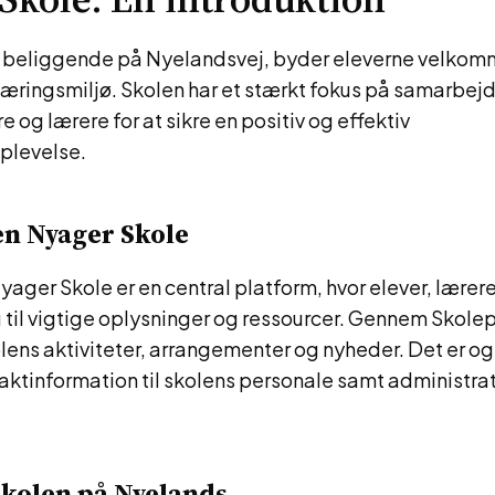
 beliggende på Nyelandsvej, byder eleverne velkomm
læringsmiljø. Skolen har et stærkt fokus på samarbe
e og lærere for at sikre en positiv og effektiv
plevelse.
en Nyager Skole
ager Skole er en central platform, hvor elever, lærer
 til vigtige oplysninger og ressourcer. Gennem Skole
kolens aktiviteter, arrangementer og nyheder. Det er o
aktinformation til skolens personale samt administra
Skolen på Nyelands