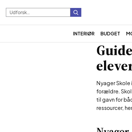
INTERIØR
BUDGET
M
Guide
eleve
Nyager Skole 
forældre. Skol
til gavn for b
ressourcer, he
Nyager 