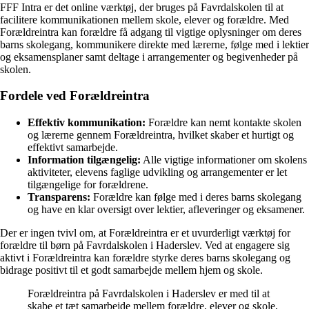
FFF Intra er det online værktøj, der bruges på Favrdalskolen til at
facilitere kommunikationen mellem skole, elever og forældre. Med
Forældreintra kan forældre få adgang til vigtige oplysninger om deres
barns skolegang, kommunikere direkte med lærerne, følge med i lektier
og eksamensplaner samt deltage i arrangementer og begivenheder på
skolen.
Fordele ved Forældreintra
Effektiv kommunikation:
Forældre kan nemt kontakte skolen
og lærerne gennem Forældreintra, hvilket skaber et hurtigt og
effektivt samarbejde.
Information tilgængelig:
Alle vigtige informationer om skolens
aktiviteter, elevens faglige udvikling og arrangementer er let
tilgængelige for forældrene.
Transparens:
Forældre kan følge med i deres barns skolegang
og have en klar oversigt over lektier, afleveringer og eksamener.
Der er ingen tvivl om, at Forældreintra er et uvurderligt værktøj for
forældre til børn på Favrdalskolen i Haderslev. Ved at engagere sig
aktivt i Forældreintra kan forældre styrke deres barns skolegang og
bidrage positivt til et godt samarbejde mellem hjem og skole.
Forældreintra på Favrdalskolen i Haderslev er med til at
skabe et tæt samarbejde mellem forældre, elever og skole,