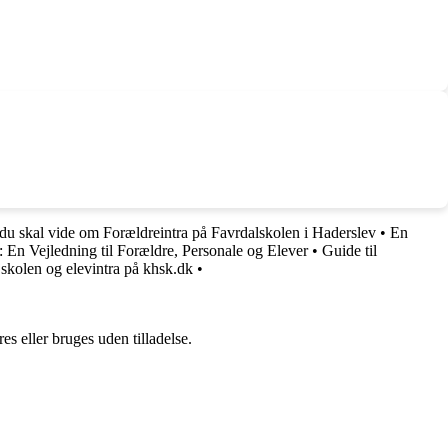
du skal vide om Forældreintra på Favrdalskolen i Haderslev
•
En
 En Vejledning til Forældre, Personale og Elever
•
Guide til
kolen og elevintra på khsk.dk
•
s eller bruges uden tilladelse.