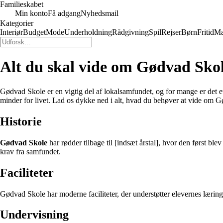
Familieskabet
Min konto
Få adgang
Nyhedsmail
Kategorier
Interiør
Budget
Mode
Underholdning
Rådgivning
Spil
Rejser
Børn
Fritid
M
Alt du skal vide om Gødvad Sko
Gødvad Skole er en vigtig del af lokalsamfundet, og for mange er det et
minder for livet. Lad os dykke ned i alt, hvad du behøver at vide om 
Historie
Gødvad Skole
har rødder tilbage til [indsæt årstal], hvor den først bl
krav fra samfundet.
Faciliteter
Gødvad Skole har moderne faciliteter, der understøtter elevernes læring 
Undervisning