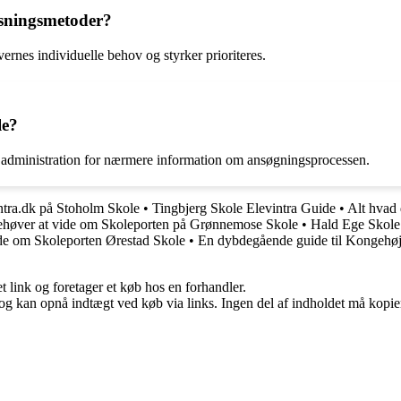
sningsmetoder?
rnes individuelle behov og styrker prioriteres.
le?
ns administration for nærmere information om ansøgningsprocessen.
intra.dk på Stoholm Skole
•
Tingbjerg Skole Elevintra Guide
•
Alt hvad 
ehøver at vide om Skoleporten på Grønnemose Skole
•
Hald Ege Skole:
ide om Skoleporten Ørestad Skole
•
En dybdegående guide til Kongehøjs
t link og foretager et køb hos en forhandler.
og kan opnå indtægt ved køb via links. Ingen del af indholdet må kopiere