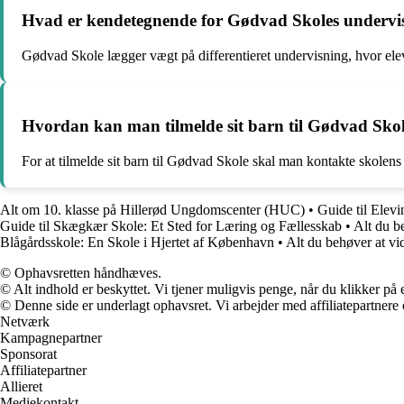
Hvad er kendetegnende for Gødvad Skoles undervi
Gødvad Skole lægger vægt på differentieret undervisning, hvor eleve
Hvordan kan man tilmelde sit barn til Gødvad Sko
For at tilmelde sit barn til Gødvad Skole skal man kontakte skole
Alt om 10. klasse på Hillerød Ungdomscenter (HUC)
•
Guide til Elev
Guide til Skægkær Skole: Et Sted for Læring og Fællesskab
•
Alt du b
Blågårdsskole: En Skole i Hjertet af København
•
Alt du behøver at v
© Ophavsretten håndhæves.
© Alt indhold er beskyttet. Vi tjener muligvis penge, når du klikker på e
© Denne side er underlagt ophavsret. Vi arbejder med affiliatepartnere 
Netværk
Kampagnepartner
Sponsorat
Affiliatepartner
Allieret
Mediekontakt