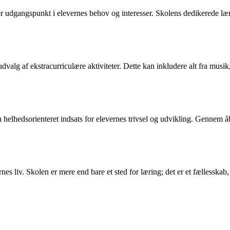
 udgangspunkt i elevernes behov og interesser. Skolens dedikerede lære
alg af ekstracurriculære aktiviteter. Dette kan inkludere alt fra musik
n helhedsorienteret indsats for elevernes trivsel og udvikling. Gennem
ernes liv. Skolen er mere end bare et sted for læring; det er et fællessk